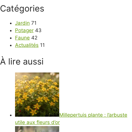
Catégories
Jardin
71
Potager
43
Faune
42
Actualités
11
À lire aussi
Millepertuis plante : l’arbuste
utile aux fleurs d’or