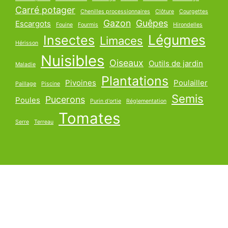
Carré potager
Chenilles processionnaires
Clôture
Courgettes
Gazon
Guêpes
Escargots
Fouine
Fourmis
Hirondelles
Légumes
Insectes
Limaces
Hérisson
Nuisibles
Oiseaux
Outils de jardin
Maladie
Plantations
Pivoines
Poulailler
Paillage
Piscine
Semis
Pucerons
Poules
Purin d'ortie
Réglementation
Tomates
Serre
Terreau