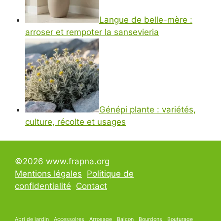
Langue de belle-mère :
arroser et rempoter la sansevieria
Génépi plante : variétés,
culture, récolte et usages
©2026 www.frapna.org
Mentions légales
Politique de
confidentialité
Contact
Abri de jardin
Accessoires
Arrosage
Balcon
Bourdons
Bouturage