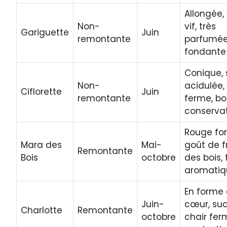
Allongée,
Non-
vif, très
Gariguette
Juin
remontante
parfumée,
fondante
Conique,
Non-
acidulée,
Ciflorette
Juin
remontante
ferme, b
conserva
Rouge fo
Mara des
Mai-
goût de f
Remontante
Bois
octobre
des bois, 
aromatiq
En forme
Juin-
cœur, suc
Charlotte
Remontante
octobre
chair fer