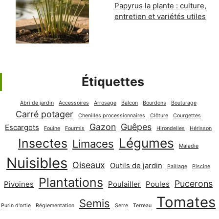
Papyrus la plante : culture,
entretien et variétés utiles
Étiquettes
Abri de jardin
Accessoires
Arrosage
Balcon
Bourdons
Bouturage
Carré potager
Chenilles processionnaires
Clôture
Courgettes
Gazon
Guêpes
Escargots
Fouine
Fourmis
Hirondelles
Hérisson
Légumes
Insectes
Limaces
Maladie
Nuisibles
Oiseaux
Outils de jardin
Paillage
Piscine
Plantations
Pucerons
Pivoines
Poulailler
Poules
Tomates
Semis
Purin d'ortie
Réglementation
Serre
Terreau