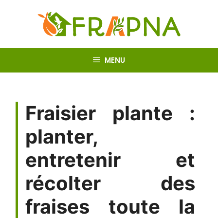
Aller
au
contenu
MENU
Fraisier plante :
planter,
entretenir et
récolter des
fraises toute la