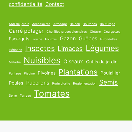
confidentialité
Contact
Abri de jardin
Accessoires
Arrosage
Balcon
Bourdons
Bouturage
Carré potager
Chenilles processionnaires
Clôture
Courgettes
Gazon
Guêpes
Escargots
Fouine
Fourmis
Hirondelles
Légumes
Insectes
Limaces
Hérisson
Nuisibles
Oiseaux
Outils de jardin
Maladie
Plantations
Pivoines
Poulailler
Paillage
Piscine
Semis
Pucerons
Poules
Purin d'ortie
Réglementation
Tomates
Serre
Terreau