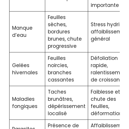
importante
Feuilles
sèches,
Stress hydrique
Manque
bordures
affaiblissemen
d’eau
brunes, chute
général
progressive
Feuilles
Défoliation
Gelées
noircies,
rapide,
hivernales
branches
ralentissement
cassantes
de croissance
Taches
Faiblesse et
Maladies
brunâtres,
chute des
fongiques
dépérissement
feuilles,
localisé
déformation
Présence de
Affaiblissement