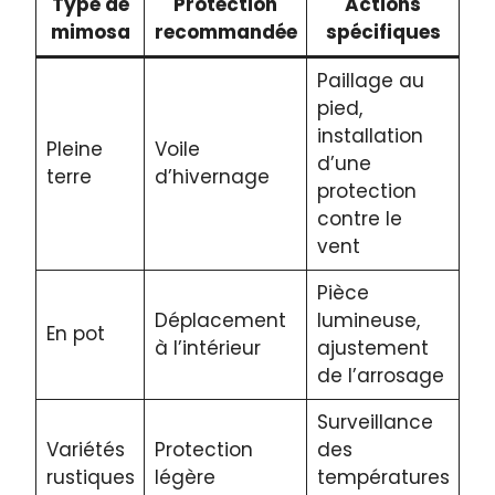
Type de
Protection
Actions
mimosa
recommandée
spécifiques
Paillage au
pied,
installation
Pleine
Voile
d’une
terre
d’hivernage
protection
contre le
vent
Pièce
Déplacement
lumineuse,
En pot
à l’intérieur
ajustement
de l’arrosage
Surveillance
Variétés
Protection
des
rustiques
légère
températures