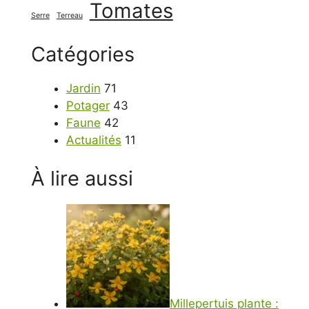
Tomates
Serre
Terreau
Catégories
Jardin
71
Potager
43
Faune
42
Actualités
11
À lire aussi
Millepertuis plante :