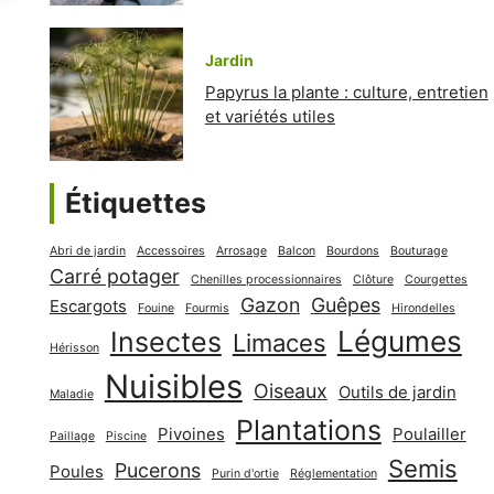
Jardin
Papyrus la plante : culture, entretien
et variétés utiles
Étiquettes
Abri de jardin
Accessoires
Arrosage
Balcon
Bourdons
Bouturage
Carré potager
Chenilles processionnaires
Clôture
Courgettes
Gazon
Guêpes
Escargots
Fouine
Fourmis
Hirondelles
Légumes
Insectes
Limaces
Hérisson
Nuisibles
Oiseaux
Outils de jardin
Maladie
Plantations
Pivoines
Poulailler
Paillage
Piscine
Semis
Pucerons
Poules
Purin d'ortie
Réglementation