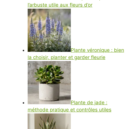
l’arbuste utile aux fleurs d’or
Plante véronique : bien
la choisir, planter et garder fleurie
Plante de jade :
méthode pratique et contrôles utiles