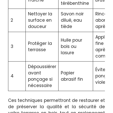
térébenthine
Nettoyer la
Savon noir
Rincer
2
surface en
dilué, eau
abond
douceur
tiède
après l
Appliqu
Huile pour
Protéger la
fine co
3
bois ou
terrasse
après 
lasure
comple
Dépoussiérer
Éviter u
avant
Papier
4
ponçage
ponçage si
abrasif fin
violent
nécessaire
Ces techniques permettront de restaurer et
de préserver la qualité et la sécurité de