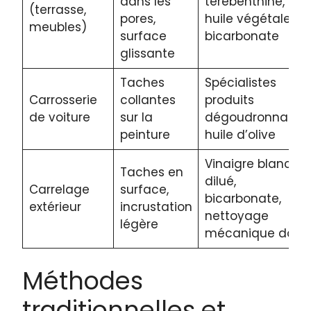
dans les
térébenthine,
(terrasse,
pores,
huile végétale,
meubles)
surface
bicarbonate
glissante
Taches
Spécialistes
Carrosserie
collantes
produits
de voiture
sur la
dégoudronnants,
peinture
huile d’olive
Vinaigre blanc
Taches en
dilué,
Carrelage
surface,
bicarbonate,
extérieur
incrustation
nettoyage
légère
mécanique doux
Méthodes
traditionnelles et