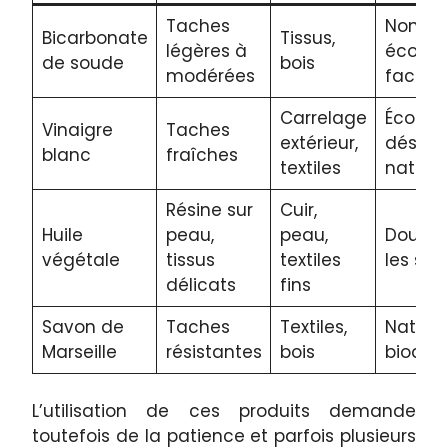
Taches
Non tox
Bicarbonate
Tissus,
légères à
économ
de soude
bois
modérées
facile à
Carrelage
Écologi
Vinaigre
Taches
extérieur,
désinf
blanc
fraîches
textiles
naturel
Résine sur
Cuir,
Huile
peau,
peau,
Doux, n
végétale
tissus
textiles
les sur
délicats
fins
Savon de
Taches
Textiles,
Naturel
Marseille
résistantes
bois
biodeg
L’utilisation de ces produits demande
toutefois de la patience et parfois plusieurs