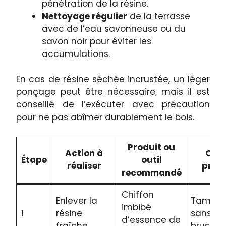
pénétration de la résine.
Nettoyage régulier
de la terrasse
avec de l’eau savonneuse ou du
savon noir pour éviter les
accumulations.
En cas de résine séchée incrustée, un léger
ponçage peut être nécessaire, mais il est
conseillé de l’exécuter avec précaution
pour ne pas abîmer durablement le bois.
Produit ou
Action à
Cons
Étape
outil
réaliser
prat
recommandé
Chiffon
Enlever la
Tampon
imbibé
1
résine
sans fro
d’essence de
fraîche
brusqu